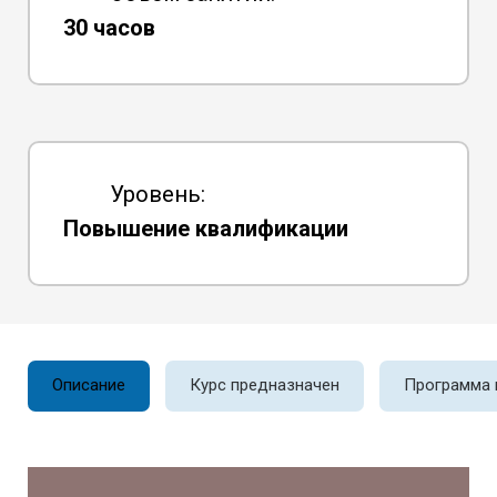
30 часов
Уровень:
Повышение квалификации
Описание
Курс предназначен
Программа 