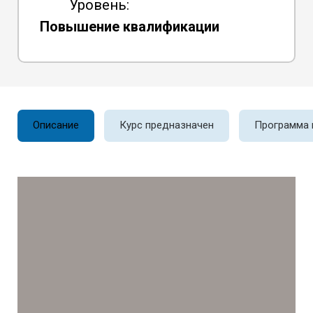
Уровень:
Повышение квалификации
Описание
Курс предназначен
Программа 